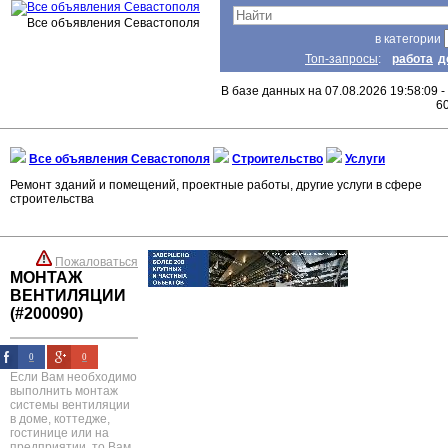
Все объявления Севастополя
в категории
Топ-запросы
:
работа
д
В базе данных на 07.08.2026 19:58:09 -
6
Все объявления Севастополя
Строительство
Услуги
Ремонт зданий и помещений, проектные работы, другие услуги в сфере
строительства
Пожаловаться
МОНТАЖ
ВЕНТИЛЯЦИИ
(#200090)
0
0
Если Вам необходимо
выполнить монтаж
системы вентиляции
в доме, коттедже,
гостинице или на
предприятии, то Вам