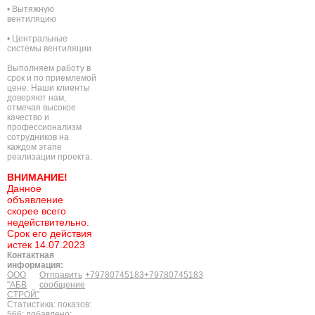
• Вытяжную
вентиляцию
• Центральные
системы вентиляции
Выполняем работу в
срок и по приемлемой
цене. Наши клиенты
доверяют нам,
отмечая высокое
качество и
профессионализм
сотрудников на
каждом этапе
реализации проекта.
ВНИМАНИЕ!
Данное
объявление
скорее всего
недействительно.
Срок его действия
истек 14.07.2023
Контактная
информация:
ООО
Отправить
+79780745183
+79780745183
"АБВ
сообщение
СТРОЙ"
Статистика: показов:
566; добавлено: