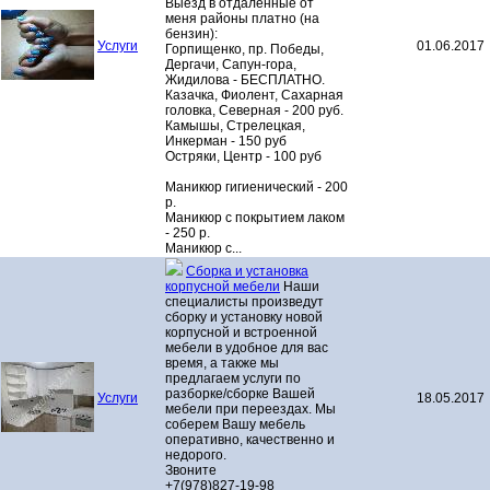
Выезд в отдаленные от
меня районы платно (на
бензин):
Услуги
01.06.2017
Горпищенко, пр. Победы,
Дергачи, Сапун-гора,
Жидилова - БЕСПЛАТНО.
Казачка, Фиолент, Сахарная
головка, Северная - 200 руб.
Камышы, Стрелецкая,
Инкерман - 150 руб
Остряки, Центр - 100 руб
Маникюр гигиенический - 200
р.
Маникюр с покрытием лаком
- 250 р.
Маникюр с...
Сборка и установка
корпусной мебели
Наши
специалисты произведут
сборку и установку новой
корпусной и встроенной
мебели в удобное для вас
время, а также мы
предлагаем услуги по
разборке/сборке Вашей
Услуги
18.05.2017
мебели при переездах. Мы
соберем Вашу мебель
оперативно, качественно и
недорого.
Звоните
+7(978)827-19-98