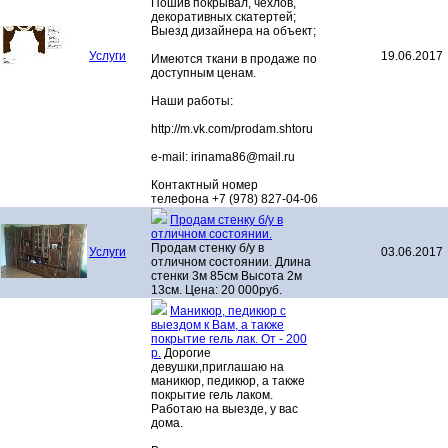
Пошив покрывал, чехлов,
декоративных скатертей;
Выезд дизайнера на объект;
Услуги
19.06.2017
Имеются ткани в продаже по
доступным ценам.
Наши работы:
http://m.vk.com/prodam.shtoru
e-mail:
irinama86@mail.ru
Контактный номер
телефона +7 (978) 827-04-06
Продам стенку б/у в
отличном состоянии.
Продам стенку б/у в
Услуги
03.06.2017
отличном состоянии. Длина
стенки 3м 85см Высота 2м
13см. Цена: 20 000руб.
Маникюр, педикюр с
выездом к Вам, а также
покрытие гель лак. От - 200
р.
Дорогие
девушки,приглашаю на
маникюр, педикюр, а также
покрытие гель лаком.
Работаю на выезде, у вас
дома.