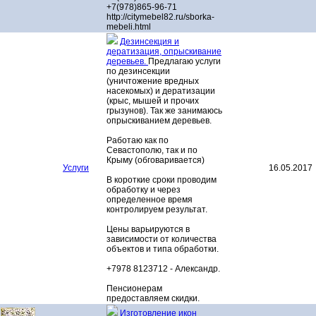
+7(978)865-96-71
http://citymebel82.ru/sborka-
mebeli.html
Дезинсекция и
дератизация, опрыскивание
деревьев.
Предлагаю услуги
по дезинсекции
(уничтожение вредных
насекомых) и дератизации
(крыс, мышей и прочих
грызунов). Так же занимаюсь
опрыскиванием деревьев.
Работаю как по
Севастополю, так и по
Крыму (обговаривается)
Услуги
16.05.2017
В короткие сроки проводим
обработку и через
определенное время
контролируем результат.
Цены варьируются в
зависимости от количества
объектов и типа обработки.
+7978 8123712 - Александр.
Пенсионерам
предоставляем скидки.
Изготовление икон