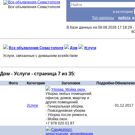
Все объявления Севастополя
в категории
Топ-запросы
:
работа
д
В базе данных на 08.08.2026 17:18:29 -
6
Все объявления Севастополя
Дом
Услуги
Услуги, связанные с домашним хозяйством
Дом - Услуги - страница 7 из 35:
Фото
Категория
Заголовок
Подробно
Обновлено
Уборка. Мойка окон.
Уборка любых помещений:
офисов, домов, квартир и
других помещений.
Услуги
01.12.2017
- Генеральная уборка.
- Повседневная уборка
- Уборка после ремонта.
- Мойка окон.
+7 978 020 01 87
Сандезпост,
дератизация, дезинфекция,