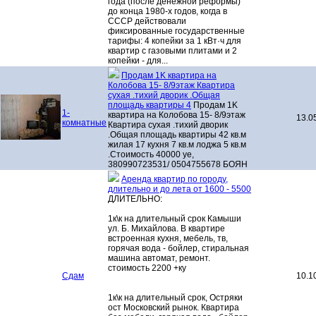
года (после денежной реформы)
до конца 1980-х годов, когда в
СССР действовали
фиксированные государственные
тарифы: 4 копейки за 1 кВт·ч для
квартир с газовыми плитами и 2
копейки - для...
Продам 1K квартира на
Колобова 15- 8/9этаж Квартира
сухая .тихий дворик .Общая
площадь квартиры 4
Продам 1K
1-
квартира на Колобова 15- 8/9этаж
13.0
комнатные
Квартира сухая .тихий дворик
.Общая площадь квартиры 42 кв.м
жилая 17 кухня 7 кв.м лоджа 5 кв.м
.Стоимость 40000 уе,
380990723531/ 0504755678 БОЯН
Аренда квартир по городу,
длительно и до лета от 1600 - 5500
ДЛИТЕЛЬНО:
1к\к на длительный срок Камыши
ул. Б. Михайлова. В квартире
встроенная кухня, мебель, тв,
горячая вода - бойлер, стиральная
машина автомат, ремонт.
стоимость 2200 +ку
Сдам
10.1
1к\к на длительный срок, Остряки
ост Московский рынок. Квартира