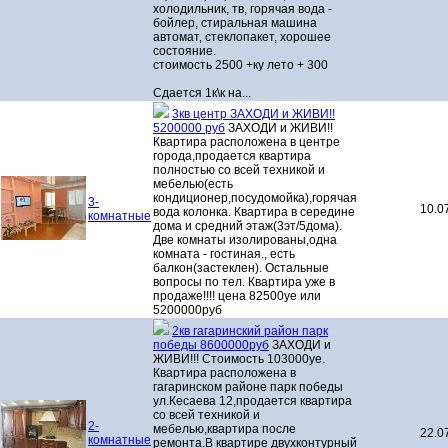
холодильник, тв, горячая вода -
бойлер, стиральная машина
автомат, стеклопакет, хорошее
состояние.
стоимость 2500 +ку лето + 300
Сдается 1к\к на...
3кв центр ЗАХОДИ и ЖИВИ!!
5200000 руб
ЗАХОДИ и ЖИВИ!!
Квартира расположена в центре
города,продается квартира
полностью со всей техникой и
мебелью(есть
кондиционер,посудомойка),горячая
3-
10.0
вода колонка. Квартира в середине
комнатные
дома и средний этаж(3эт/5дома).
Две комнаты изолированы,одна
комната - гостиная., есть
балкон(застеклен). Остальные
вопросы по тел. Квартира уже в
продаже!!!! цена 82500уе или
5200000руб
2кв гагаринский район парк
победы 8600000руб
ЗАХОДИ и
ЖИВИ!!! Стоимость 103000уе.
Квартира расположена в
гагаринском районе парк победы
ул.Кесаева 12,продается квартира
со всей техникой и
2-
мебелью,квартира после
22.0
комнатные
ремонта.В квартире двухконтурный