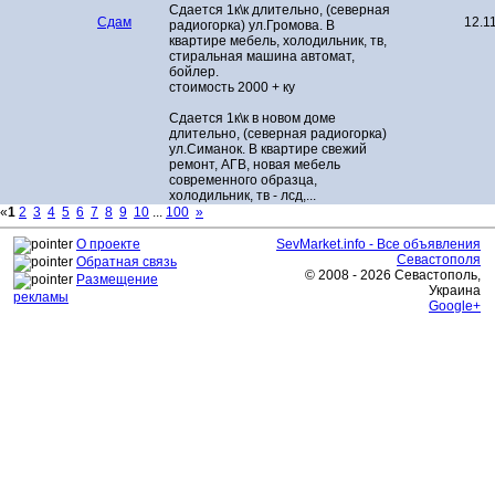
Сдается 1к\к длительно, (северная
Сдам
12.1
радиогорка) ул.Громова. В
квартире мебель, холодильник, тв,
стиральная машина автомат,
бойлер.
стоимость 2000 + ку
Сдается 1к\к в новом доме
длительно, (северная радиогорка)
ул.Симанок. В квартире свежий
ремонт, АГВ, новая мебель
современного образца,
холодильник, тв - лсд,...
«
1
2
3
4
5
6
7
8
9
10
...
100
»
О проекте
SevMarket.info - Все объявления
Севастополя
Обратная связь
© 2008 - 2026 Севастополь,
Размещение
Украина
рекламы
Google+