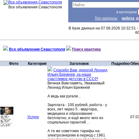
Все объявления Севастополя
в категории
Топ-запросы
:
работа
д
В базе данных на 07.08.2026 10:32:51 -
6
Все объявления Севастополя
Поиск квартира
Фото
Категория
Заголовок
Подробно
Обн
Спасибо Вам, дорогой Леонид
Ильич Брежнев, за наше
счастливое детство в СССР!
Вечная Вам память, Уважаемый
Леонид Ильич Брежнев!
А ведь как ругали...
Зарплата - 100 рублей, работа - у
всех, лет через 5 - квартира,
медицина и образование -
Услуги
07.0
бесплатно, и ещё много чего из
социальных гарантий…
А те же советские тарифы на
электроэнергию в период с 1961