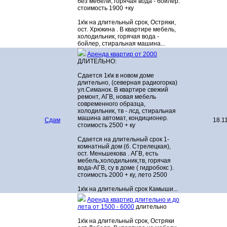
без мебели, горячая вода - бойлер.
стоимость 1900 +ку
1к\к на длительный срок, Остряки,
ост. Хрюкина . В квартире мебель,
холодильник, горячая вода -
бойлер, стиральная машина...
Аренда квартир от 2000
ДЛИТЕЛЬНО:
Сдается 1к\к в новом доме
длительно, (северная радиогорка)
ул.Симанок. В квартире свежий
ремонт, АГВ, новая мебель
современного образца,
холодильник, тв - лсд, стиральная
машина автомат, кондиционер.
Сдам
18.1
стоимость 2500 + ку
Сдается на длительный срок 1-
комнатный дом (б. Стрелецкая),
ост. Меньшекова . АГВ, есть
мебель,холодильник,тв, горячая
вода-АГВ, су в доме ( гидробокс ).
стоимость 2000 + ку, лето 2500
1к\к на длительный срок Камыши...
Аренда квартир длительно и до
лета от 1500 - 6000
длительно
1к\к на длительный срок, Остряки