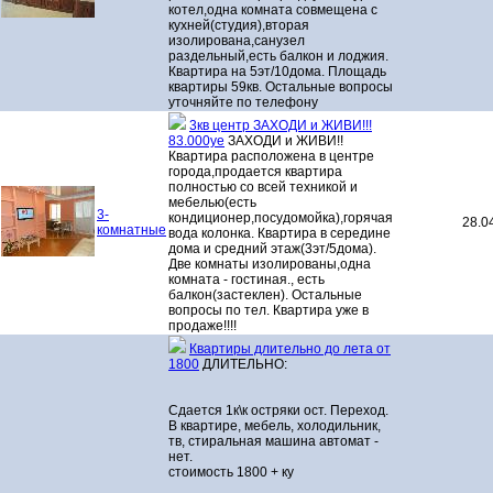
котел,одна комната совмещена с
кухней(студия),вторая
изолирована,санузел
раздельный,есть балкон и лоджия.
Квартира на 5эт/10дома. Площадь
квартиры 59кв. Остальные вопросы
уточняйте по телефону
3кв центр ЗАХОДИ и ЖИВИ!!!
83.000уе
ЗАХОДИ и ЖИВИ!!
Квартира расположена в центре
города,продается квартира
полностью со всей техникой и
мебелью(есть
3-
кондиционер,посудомойка),горячая
28.0
комнатные
вода колонка. Квартира в середине
дома и средний этаж(3эт/5дома).
Две комнаты изолированы,одна
комната - гостиная., есть
балкон(застеклен). Остальные
вопросы по тел. Квартира уже в
продаже!!!!
Квартиры длительно до лета от
1800
ДЛИТЕЛЬНО:
Сдается 1к\к остряки ост. Переход.
В квартире, мебель, холодильник,
тв, стиральная машина автомат -
нет.
стоимость 1800 + ку