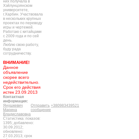
них получала в
Хэйлунцзянском
университете,
г.Харбин. Участвовала
в нескольких крупных
проектах по переводу
игры и чертежей.
Работаю с китайцами
с 2009 года и по сей
день.
Люблю свою работу,
буду рада
сотрудничеству.
ВНИМАНИЕ!
Данное
объявление
скорее всего
недействительно.
Срок его действия
истек 23.09.2013
Контактная
информация:
Янушкевич
Отправить
+380983439521
Марина
сообщение
Владиславовна
Статистика: показов:
1395; добавлено:
30.09.2012;
обновлено:
27.03.2013; срок