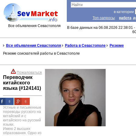
в категории
Топ-запросы
:
работа
д
Все объявления Севастополя
В базе данных на 06.08.2026 22:38:01 -
6
Все объявления Севастополя
Работа в Севастополе
Резюме
Резюме соискателей работы в Севастополе
Пожаловаться
Переводчик
китайского
языка (#124141)
0
0
Устные и письменные
переводы русского на
китайский и с
китайского на русский
языки.
Имею 2 высших
образования. Одно из