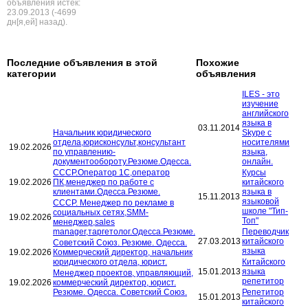
объявления истек:
23.09.2013 (-4699
дн[я,ей] назад).
Последние объявления в этой
Похожие
категории
объявления
ILES - это
изучение
английского
языка в
03.11.2014
Начальник юридического
Skype с
отдела,юрисконсульт,консультант
носителями
19.02.2026
по управлению-
языка,
документообороту.Резюме.Одесса.
онлайн.
СССР.Оператор 1С,оператор
Курсы
19.02.2026
ПК,менеджер по работе с
китайского
клиентами.Одесса.Резюме.
языка в
15.11.2013
языковой
СССР. Менеджер по рекламе в
школе "Тип-
социальных сетях,SMM-
19.02.2026
Топ"
менеджер,sales
manager,таргетолог.Одесса.Резюме.
Переводчик
27.03.2013
китайского
Советский Союз. Резюме. Одесса.
языка
19.02.2026
Коммерческий директор, начальник
юридического отдела, юрист.
Китайского
15.01.2013
языка
Менеджер проектов, управляющий,
репетитор
19.02.2026
коммерческий директор, юрист.
Резюме. Одесса. Советский Союз.
Репетитор
15.01.2013
китайского