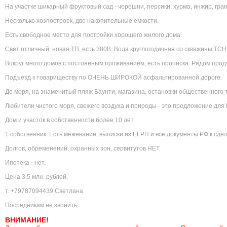
На участке шикарный фруктовый сад - черешни, персики, хурма, инжир, грана
Несколько хозпостроек, две накопительные емкости.
Есть свободное место для постройки хорошего жилого дома.
Свет отличный, новая ТП, есть 380В. Вода круглогодичная со скважины ТСН
Вокруг много домов с постоянным проживанием, есть прописка. Рядом прод
Подъезд к товариществу по ОЧЕНЬ ШИРОКОЙ асфальтированной дороге.
До моря, на знаменитый пляж Баунти, магазина, остановки общественного т
Любители чистого моря, свежего воздуха и природы - это предложение для 
Дом и участок в собственности более 10 лет.
1 собственник. Есть межевание, выписки из ЕГРН и все документы РФ к сдел
Долгов, обременений, охранных зон, сервитутов НЕТ.
Ипотека - нет.
Цена 3,5 млн. рублей.
т. +79787094439 Светлана
Посредникам не звонить.
ВНИМАНИЕ!