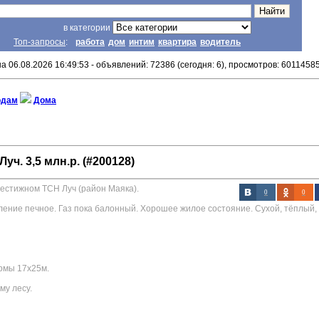
в категории
Топ-запросы
:
работа
дом
интим
квартира
водитель
а 06.08.2026 16:49:53 - объявлений: 72386 (сегодня: 6), просмотров: 6011458
одам
Дома
уч. 3,5 млн.р. (#200128)
естижном ТСН Луч (район Маяка).
0
0
ление печное. Газ пока балонный. Хорошее жилое состояние. Сухой, тёплый,
рмы 17х25м.
му лесу.