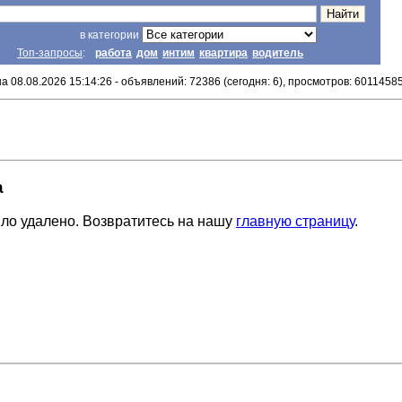
в категории
Топ-запросы
:
работа
дом
интим
квартира
водитель
а 08.08.2026 15:14:26 - объявлений: 72386 (сегодня: 6), просмотров: 6011458
а
ло удалено. Возвратитесь на нашу
главную страницу
.