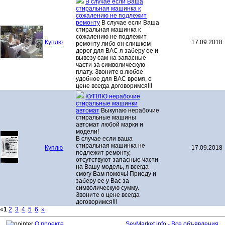
В случае если Ваша
стиральная машинка к
сожалению не подлежит
ремонту
В случае если Ваша
стиральная машинка к
сожалению не подлежит
Куплю
17.09.2018
ремонту либо он слишком
дорог для ВАС я заберу ее и
вывезу сам на запасные
части за символическую
плату. Звоните в любое
удобное для ВАС время, о
цене всегда договоримся!!!
КУПЛЮ нерабочие
стиральные машинки
автомат
Выкупаю нерабочие
стиральные машины
автомат любой марки и
модели!
В случае если ваша
стиральная машинка не
Куплю
17.09.2018
подлежит ремонту,
отсутствуют запасные части
на Вашу модель, я всегда
смогу Вам помочь! Приеду и
заберу ее у Вас за
символическую сумму.
Звоните о цене всегда
договоримся!!!
«
1
2
3
4
5
6
»
О проекте
SevMarket.info - Все объявления