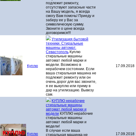
подлежит ремонту,
отсутствуют запасные части
на Вашу модель, я всегда
смогу Вам помочь! Приеду и
заберу ее у Вас за
символическую сумму.
Звоните о цене всегда
договоримся!!!
Утилизация бытовой
техники. Стиральные
машины автомат.
Севастополь
Куплю
стиральные машины
автомат любой марки и
модели. Возможно в
Куплю
17.09.2018
нерабочем состоянии. Если
ваша стиральная машина не
подлежит ремонту или он
очень дорог для вас звоните,
я ее выкуплю или приму в
дар на утилизацию. Вывезу
сам.
КУПЛЮ нерабочие
стиральные машины
автомат любой марки и
модели
КУПЛЮ нерабочие
стиральные машины
автомат любой марки и
модели!
В случае если ваша
Куплю
17.09.2018
стиральная машинка не