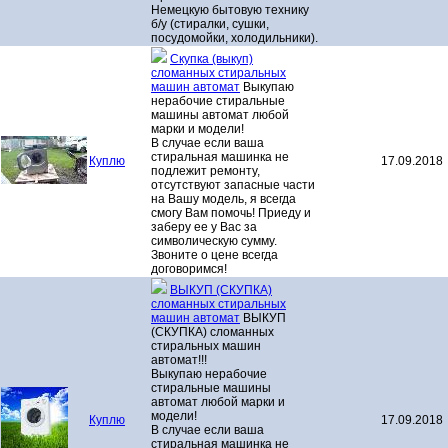
Немецкую бытовую технику
б/у (стиралки, сушки,
посудомойки, холодильники).
Скупка (выкуп)
сломанных стиральных
машин автомат
Выкупаю
нерабочие стиральные
машины автомат любой
марки и модели!
В случае если ваша
стиральная машинка не
Куплю
17.09.2018
подлежит ремонту,
отсутствуют запасные части
на Вашу модель, я всегда
смогу Вам помочь! Приеду и
заберу ее у Вас за
символическую сумму.
Звоните о цене всегда
договоримся!
ВЫКУП (СКУПКА)
сломанных стиральных
машин автомат
ВЫКУП
(СКУПКА) сломанных
стиральных машин
автомат!!!
Выкупаю нерабочие
стиральные машины
автомат любой марки и
модели!
Куплю
17.09.2018
В случае если ваша
стиральная машинка не