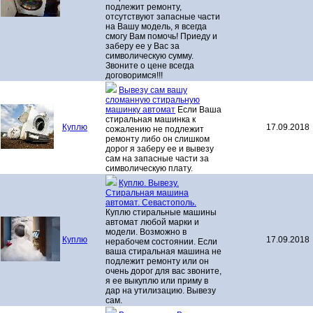
подлежит ремонту,
отсутствуют запасные части
на Вашу модель, я всегда
смогу Вам помочь! Приеду и
заберу ее у Вас за
символическую сумму.
Звоните о цене всегда
договоримся!!!
Вывезу сам вашу
сломанную стиральную
машинку автомат
Если Ваша
стиральная машинка к
Куплю
17.09.2018
сожалению не подлежит
ремонту либо он слишком
дорог я заберу ее и вывезу
сам на запасные части за
символическую плату.
Куплю. Вывезу.
Стиральная машина
автомат. Севастополь.
Куплю стиральные машины
автомат любой марки и
модели. Возможно в
Куплю
17.09.2018
нерабочем состоянии. Если
ваша стиральная машина не
подлежит ремонту или он
очень дорог для вас звоните,
я ее выкуплю или приму в
дар на утилизацию. Вывезу
сам.