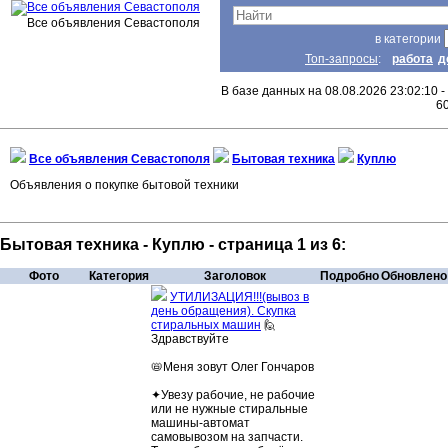
Все объявления Севастополя
в категории
Топ-запросы
:
работа
д
В базе данных на 08.08.2026 23:02:10 -
6
Все объявления Севастополя
Бытовая техника
Куплю
Объявления о покупке бытовой техники
Бытовая техника - Куплю - страница 1 из 6:
Фото
Категория
Заголовок
Подробно
Обновлено
УТИЛИЗАЦИЯ!!!(вы­воз в
день об­ра­щения). Скуп­ка
стиральных машин
🙋
Здравствуйте
📛Меня зовут Олег Гончаров
✦Увезу рабочие, не рабочие
или не нужные стиральные
машины-автомат
самовывозом на запчасти.