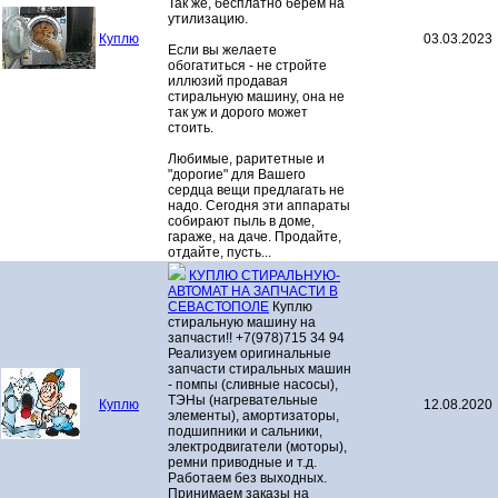
Так же, бесплатно берём на
утилизацию.
Куплю
03.03.2023
Если вы желаете
обогатиться - не стройте
иллюзий продавая
стиральную машину, она не
так уж и дорого может
стоить.
Любимые, раритетные и
"дорогие" для Вашего
сердца вещи предлагать не
надо. Сегодня эти аппараты
собирают пыль в доме,
гараже, на даче. Продайте,
отдайте, пусть...
КУПЛЮ СТИРАЛЬНУЮ-
АВТОМАТ НА ЗАПЧАСТИ В
СЕВАСТОПОЛЕ
Куплю
стиральную машину на
запчасти!! +7(978)715 34 94
Реализуем оригинальные
запчасти стиральных машин
- помпы (сливные насосы),
ТЭНы (нагревательные
Куплю
12.08.2020
элементы), амортизаторы,
подшипники и сальники,
электродвигатели (моторы),
ремни приводные и т.д.
Работаем без выходных.
Принимаем заказы на