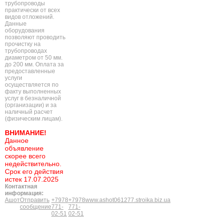
трубопроводы
практически от всех
видов отложений.
Данные
оборудования
позволяют проводить
прочистку на
трубопроводах
диаметром от 50 мм.
до 200 мм. Оплата за
предоставленные
услуги
осуществляется по
факту выполненных
услуг в безналичной
(организации) и за
наличный расчет
(физическим лицам).
ВНИМАНИЕ!
Данное
объявление
скорее всего
недействительно.
Срок его действия
истек 17.07.2025
Контактная
информация:
Ашот
Отправить
+7978
+7978
www.ashot061277.stroika.biz.ua
сообщение
771-
771-
02-51
02-51