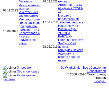
Лестницы
30.03.2026
головах...
Антецедент СВО -
Изготовление и
пандемия COVID-
монтаж
07.11.2023
19.
качественных
электрощитов
Массаж с
продолжением
Монтаж систем
17.08.2016
тебе понравиться
водоснабжения
Настя Услуги »
для дома или
Интим услуги
предприятия в
14.06.2023
Севастополе и
УСЛУГИ
на всем
БАБУШКИ
полуострове
Предлагаю услуги
Крым.
"Бабушки" на
28.05.2016
летних
каникулах.Помогу
оздоровить
вашего ребенка
на мо
О проекте
SevMarket.info - Все объявления
Севастополя
Обратная связь
© 2008 - 2026 Севастополь,
Размещение
Украина
рекламы
Google+