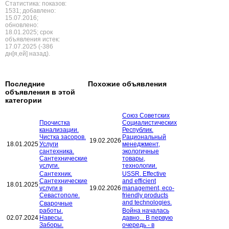
Статистика: показов:
1531; добавлено:
15.07.2016;
обновлено:
18.01.2025; срок
объявления истек:
17.07.2025 (-386
дн[я,ей] назад).
Последние
Похожие объявления
объявления в этой
категории
Союз Советских
Прочистка
Социалистических
канализации.
Республик.
Чистка засоров.
Рациональный
19.02.2026
18.01.2025
Услуги
менеджмент,
сантехника.
экологичные
Сантехнические
товары,
услуги.
технологии.
Сантехник.
USSR. Effective
Сантехнические
and efficient
18.01.2025
услуги в
19.02.2026
management, eco-
Севастополе.
friendly products
and technologies.
Сварочные
работы.
Война началась
02.07.2024
Навесы.
давно... В первую
Заборы.
очередь - в