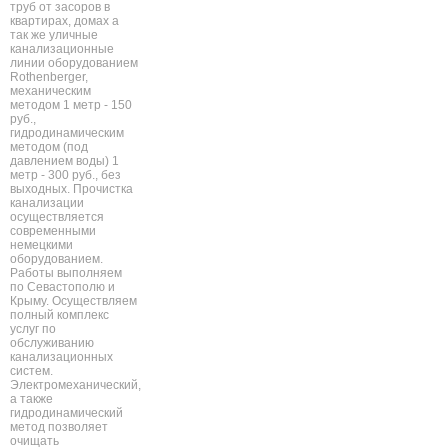
труб от засоров в
квартирах, домах а
так же уличные
канализационные
линии оборудованием
Rothenberger,
механическим
методом 1 метр - 150
руб.,
гидродинамическим
методом (под
давлением воды) 1
метр - 300 руб., без
выходных. Прочистка
канализации
осуществляется
современными
немецкими
оборудованием.
Работы выполняем
по Севастополю и
Крыму. Осуществляем
полный комплекс
услуг по
обслуживанию
канализационных
систем.
Электромеханический,
а также
гидродинамический
метод позволяет
очищать