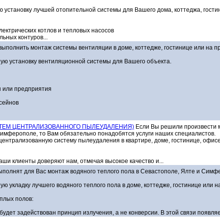
 установку лучшей отопительной системы для Вашего дома, коттеджа, гости
лектрических котлов и тепловых насосов
ьных контуров...
ыполнить монтаж системы вентиляции в доме, коттедже, гостинице или на п
ую установку вентиляционной системы для Вашего объекта.
ы или предприятия
ссейнов
ТЕМ ЦЕНТРАЛИЗОВАННОГО ПЫЛЕУДАЛЕНИЯ)
Если Вы решили произвести 
Симферополе, то Вам обязательно понадобятся услуги наших специалистов.
ентрализованную систему пылеудаления в квартире, доме, гостинице, офис
ши клиенты доверяют нам, отмечая высокое качество и...
полнят для Вас монтаж водяного теплого пола в Севастополе, Ялте и Симф
ю укладку лучшего водяного теплого пола в доме, коттедже, гостинице или н
плых полов:
удет задействован принцип излучения, а не конверсии. В этой связи появля