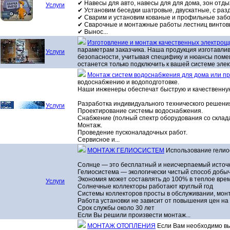
✔ Навесы для авто, навесы для для дома, зон отды
Услуги
✔ Установим беседки шатровые, двускатные, с ра
✔ Сварим и установим кованые и профильные забо
✔ Сварочные и монтажные работы лестниц винтов
✔ Вынос...
Изготовление и монтаж качественных электрощ
параметрам заказчика. Наша продукция изготавлив
Услуги
безопасности, учитывая специфику и нюансы помещ
останется только подключить к вашей системе элек
Монтаж систем водоснабжения для дома или пр
водоснабжению и водоподготовке.
Наши инженеры обеспечат быструю и качественную
Разработка индивидуального технического решения
Услуги
Проектирование системы водоснабжения.
Снабжение (полный спектр оборудования со склада
Монтаж.
Проведение пусконаладочных работ.
Сервисное и...
МОНТАЖ ГЕЛИОСИСТЕМ
Использование гелио
Солнце — это бесплатный и неисчерпаемый источн
Гелиосистема — экологически чистый способ добы
Экономия может составлять до 100% в теплое врем
Услуги
Солнечные коллекторы работают круглый год
Системы коллекторов просты в обслуживании, мон
Работа установки не зависит от повышения цен на 
Срок службы около 30 лет
Если Вы решили произвести монтаж...
МОНТАЖ ОТОПЛЕНИЯ
Если Вам необходимо вы