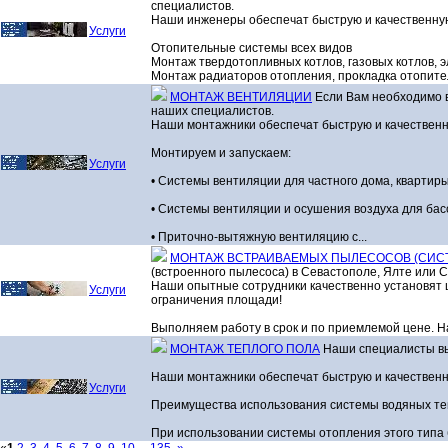
специалистов.
Наши инженеры обеспечат быструю и качественную
Услуги
Отопительные системы всех видов
Монтаж твердотопливных котлов, газовых котлов, э
Монтаж радиаторов отопления, прокладка отопител
МОНТАЖ ВЕНТИЛЯЦИИ
Если Вам необходимо в
наших специалистов.
Наши монтажники обеспечат быструю и качественн
Монтируем и запускаем:
Услуги
• Системы вентиляции для частного дома, квартир
• Системы вентиляции и осушения воздуха для ба
• Приточно-вытяжную вентиляцию с...
МОНТАЖ ВСТРАИВАЕМЫХ ПЫЛЕСОСОВ (СИС
(встроенного пылесоса) в Севастополе, Ялте или 
Наши опытные сотрудники качественно установят ц
Услуги
ограничения площади!
Выполняем работу в срок и по приемлемой цене. На
МОНТАЖ ТЕПЛОГО ПОЛА
Наши специалисты вы
Наши монтажники обеспечат быструю и качественну
Услуги
Преимущества использования системы водяных те
При использовании системы отопления этого типа б
«
1
2
3
4
5
6
7
8
9
10
...
135
»