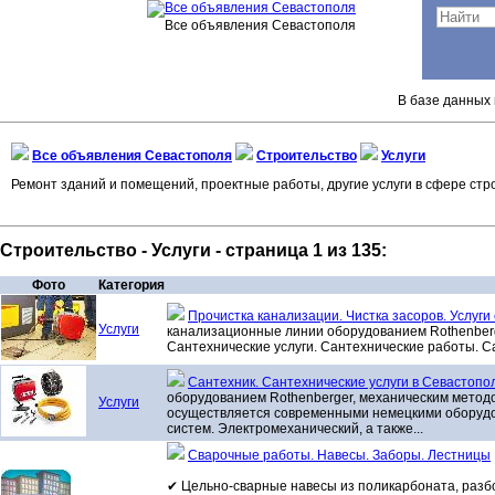
Все объявления Севастополя
В базе данных 
Все объявления Севастополя
Строительство
Услуги
Ремонт зданий и помещений, проектные работы, другие услуги в сфере стр
Строительство - Услуги - страница 1 из 135:
Фото
Категория
Прочистка канализации. Чистка засоров. Услуги
Услуги
канализационные линии оборудованием Rothenberger
Сантехнические услуги. Сантехнические работы. С
Сантехник. Сантехнические услуги в Севастопо
оборудованием Rothenberger, механическим методом
Услуги
осуществляется современными немецкими оборудо
систем. Электромеханический, а также...
Сварочные работы. Навесы. Заборы. Лестницы
✔ Цельно-сварные навесы из поликарбоната, разб