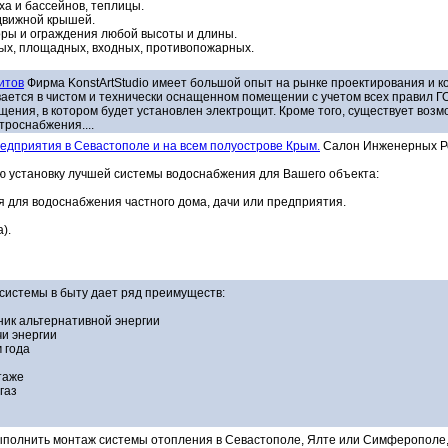
ха и бассейнов, теплицы.
здвижной крышей.
ры и ограждения любой высоты и длины.
ых, площадных, входных, противопожарных.
итов
Фирма KonstArtStudio имеет большой опыт на рынке проектирования и 
ается в чистом и технически оснащенном помещении с учетом всех правил Г
ения, в котором будет установлен электрощит. Кроме того, существует возм
троснабжения....
едприятия в Севастополе и на всем полуострове Крым.
Салон Инженерных Ре
 установку лучшей системы водоснабжения для Вашего объекта:
 для водоснабжения частного дома, дачи или предприятия.
).
системы в быту дает ряд преимуществ:
ик альтернативной энергии
чи энергии
 года
таже
газ
полнить монтаж системы отопления в Севастополе, Ялте или Симферополе,