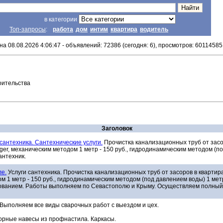
в категории
Топ-запросы
:
работа
дом
интим
квартира
водитель
на 08.08.2026 4:06:47 - объявлений: 72386 (сегодня: 6), просмотров: 60114585
оительства
Заголовок
 сантехника. Сантехнические услуги.
Прочистка канализационных труб от засо
, механическим методом 1 метр - 150 руб., гидродинамическим методом (под 
антехник.
ле.
Услуги сантехника. Прочистка канализационных труб от засоров в квартир
 1 метр - 150 руб., гидродинамическим методом (под давлением воды) 1 метр
ванием. Работы выполняем по Севастополю и Крыму. Осуществляем полный 
Выполняем все виды сварочных работ с выездом и цех.
орные навесы из профнастила. Каркасы.